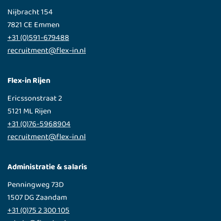
Nijbracht 154
7821 CE Emmen
+31 (0)591-679488
recruitment@flex-in.nl
Flex-in Rijen
Ericssonstraat 2
5121 ML Rijen
+31 (0)76-5968904
recruitment@flex-in.nl
Administratie & salaris
Penningweg 73D
1507 DG Zaandam
+31 (0)75 2 300 105