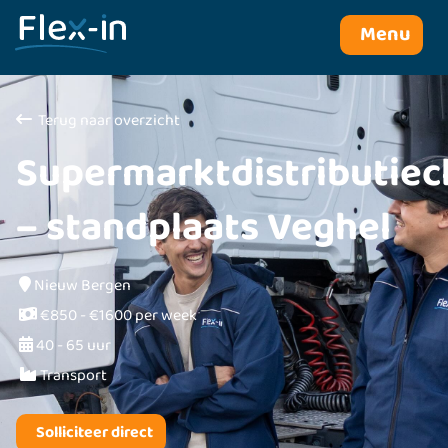
Menu
Terug naar overzicht
Supermarktdistributiec
– standplaats Veghel
Nieuw Bergen
€850 - €1600 per week
40 - 65 uur
Transport