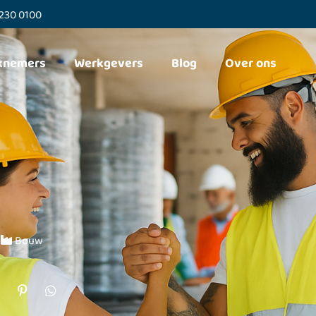
-230 0100
knemers
Werkgevers
Blog
Over ons
Bouw