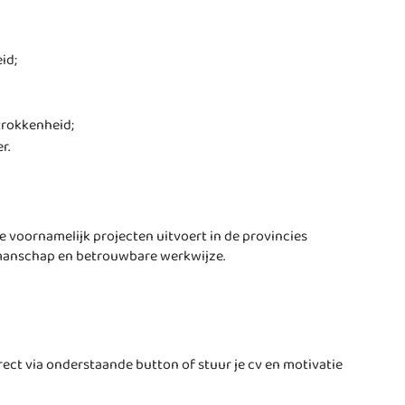
id;
trokkenheid;
r.
 voornamelijk projecten uitvoert in de provincies
manschap en betrouwbare werkwijze.
irect via onderstaande button of stuur je cv en motivatie