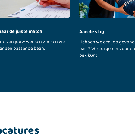
naar de juiste match
Aan de slag
and van jouw wensen zoeken we
Hebben we een job gevonde
ar een passende baan.
past? We zorgen er voor dat
bak kunt!
acatures