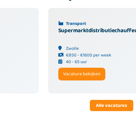
Transport
Supermarktdistributiechauffeu
Zwolle
€850 - €1600 per week
40 - 65 uur
Vacature bekijken
Alle vacatures